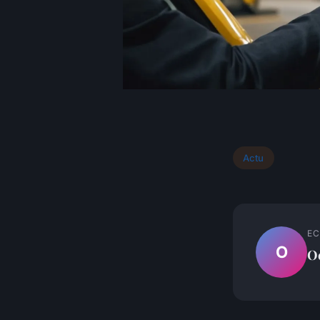
Actu
EC
O
O